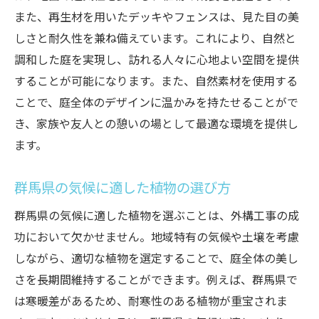
群馬県の豊かな自然を活かした外構工事の実例
また、再生材を用いたデッキやフェンスは、見た目の美
紹介
しさと耐久性を兼ね備えています。これにより、自然と
調和した庭を実現し、訪れる人々に心地よい空間を提供
成功事例から学ぶ外構工事のポイント
することが可能になります。また、自然素材を使用する
群馬特有の風景を再現した庭づくり
ことで、庭全体のデザインに温かみを持たせることがで
地域の材料を使った独自のデザイン
き、家族や友人との憩いの場として最適な環境を提供し
植物選びで地域性を反映する
ます。
自然素材の活用例とその効果
歴史ある風景を取り入れた新しいデザイン
群馬県の気候に適した植物の選び方
エコフレンドリーな外構工事で作る持続可能な
群馬県の気候に適した植物を選ぶことは、外構工事の成
庭
功において欠かせません。地域特有の気候や土壌を考慮
環境に優しい庭づくりの基本
しながら、適切な植物を選定することで、庭全体の美し
再利用可能な材料での施工法
さを長期間維持することができます。例えば、群馬県で
植物による空気清浄とその効果
は寒暖差があるため、耐寒性のある植物が重宝されま