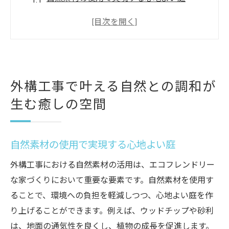
群馬県の気候に適した植物の選び方
リラックスできるスペースの設計方法
自然石を活かした美しい小道の作り方
生態系を守るエコフレンドリーな設計
外構工事で叶える自然との調和が
雨水を利用した持続可能な庭のアイデア
生む癒しの空間
緑化外構工事の魅力豊かな自然が日常に彩りを
添える
四季折々の植物がもたらす鮮やかな景観
自然素材の使用で実現する心地よい庭
自然と共に暮らすライフスタイルの提案
外構工事における自然素材の活用は、エコフレンドリー
植物の配置で変わる庭の印象
な家づくりにおいて重要な要素です。自然素材を使用す
緑化外構工事が生むコミュニティの場
ることで、環境への負担を軽減しつつ、心地よい庭を作
メンテナンスが楽な庭づくりのポイント
り上げることができます。例えば、ウッドチップや砂利
自然環境に配慮した庭の設計方法
は、地面の通気性を良くし、植物の成長を促進します。