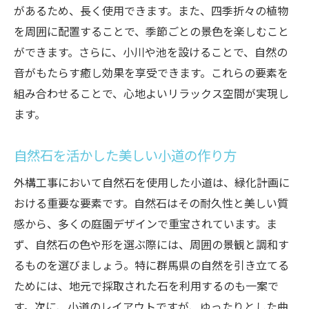
があるため、長く使用できます。また、四季折々の植物
持続可能な素材の選び方
を周囲に配置することで、季節ごとの景色を楽しむこと
自然素材の耐久性とその管理方法
ができます。さらに、小川や池を設けることで、自然の
環境に配慮した施工事例紹介
音がもたらす癒し効果を享受できます。これらの要素を
自然を感じる庭のデザイン
組み合わせることで、心地よいリラックス空間が実現し
ます。
四季を楽しむ外構工事で一年中美しい庭を実現
年間を通して楽しめる庭の設計
自然石を活かした美しい小道の作り方
季節ごとの花壇の配置アイデア
外構工事において自然石を使用した小道は、緑化計画に
一年間の庭の変化を楽しむ方法
おける重要な要素です。自然石はその耐久性と美しい質
季節に応じた庭の手入れのポイント
感から、多くの庭園デザインで重宝されています。ま
四季折々の植物の組み合わせ方
ず、自然石の色や形を選ぶ際には、周囲の景観と調和す
庭で感じる四季の移ろいを楽しむ
るものを選びましょう。特に群馬県の自然を引き立てる
専門家のサポートで理想の緑化外構を形に
ためには、地元で採取された石を利用するのも一案で
プロのアドバイスで叶える理想の庭
す。次に、小道のレイアウトですが、ゆったりとした曲