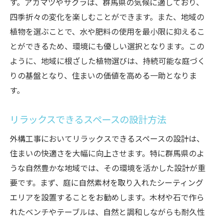
す。アカマツやサクラは、群馬県の気候に適しており、
エネルギー消費を抑える照明の工夫
四季折々の変化を楽しむことができます。また、地域の
水資源を大切にするための設計
植物を選ぶことで、水や肥料の使用を最小限に抑えるこ
自然との共生を実現する考え方
とができるため、環境にも優しい選択となります。この
四季折々の植物を用いた外構デザインの魅力
ように、地域に根ざした植物選びは、持続可能な庭づく
春の訪れを告げる花の選び方
りの基盤となり、住まいの価値を高める一助となりま
夏に爽やかな木陰を作る植樹計画
す。
秋に映える紅葉の取り入れ方
リラックスできるスペースの設計方法
冬の静けさを楽しむデザインアイデア
季節ごとの手入れが楽な庭の提案
外構工事においてリラックスできるスペースの設計は、
四季を活かした庭の美的価値
住まいの快適さを大幅に向上させます。特に群馬県のよ
うな自然豊かな地域では、その環境を活かした設計が重
自然素材を活用した外構工事がもたらす環境へ
要です。まず、庭に自然素材を取り入れたシーティング
の配慮
エリアを設置することをお勧めします。木材や石で作ら
自然素材を使った庭づくりのメリット
れたベンチやテーブルは、自然と調和しながらも耐久性
環境負荷を減らす施工法