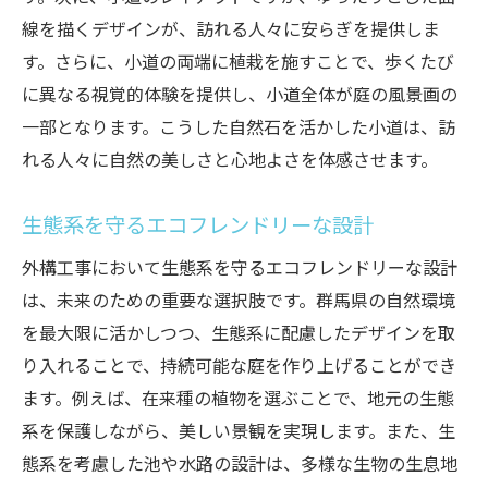
専門家に相談するメリット
線を描くデザインが、訪れる人々に安らぎを提供しま
す。さらに、小道の両端に植栽を施すことで、歩くたび
緑化外構計画の成功事例
に異なる視覚的体験を提供し、小道全体が庭の風景画の
プランニングから施工までの流れ
一部となります。こうした自然石を活かした小道は、訪
専門家の知識が生かされた施工例
れる人々に自然の美しさと心地よさを体感させます。
外構工事のプロフェッショナルと作る庭
生態系を守るエコフレンドリーな設計
外構工事において生態系を守るエコフレンドリーな設計
は、未来のための重要な選択肢です。群馬県の自然環境
を最大限に活かしつつ、生態系に配慮したデザインを取
り入れることで、持続可能な庭を作り上げることができ
ます。例えば、在来種の植物を選ぶことで、地元の生態
系を保護しながら、美しい景観を実現します。また、生
態系を考慮した池や水路の設計は、多様な生物の生息地