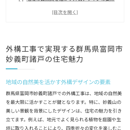
住環境向上を目的とした外構の機能性
住民のニーズに応じたデザイン調整の方法
地元素材の活用で生まれる独自性
外構工事による住宅の資産価値向上
外構工事で実現する群馬県富岡市
持続可能なデザインがもたらす長期的効果
妙義町諸戸の住宅魅力
地域特性を活かした外構デザインの秘訣
地域独自の気候に対応する設計戦略
自然景観を活かすための工夫
地域の自然美を活かす外構デザインの要素
地元住民のライフスタイルと調和するデザ
群馬県富岡市妙義町諸戸での外構工事は、地域の自然美
イン
を最大限に活かすことが鍵となります。特に、妙義山の
伝統文化を反映した外構の提案
美しい景観を背景にしたデザインは、住宅の魅力を引き
環境に配慮したエコデザインの導入
立てます。例えば、地元でよく見られる植物を庭園や生
地域コミュニティとの協働によるデザイン
垣に取り入れることにより、四季折々の変化を楽しむこ