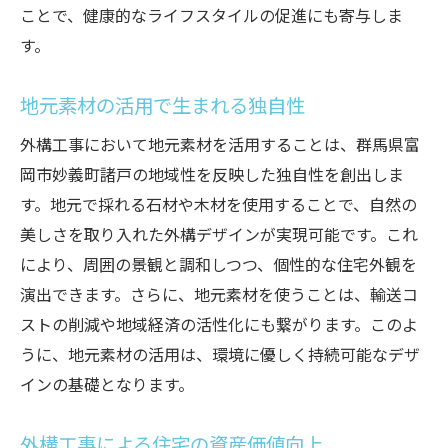
コミュニティガーデンの設置と運営
ことで、健康的なライフスタイルの促進にも寄与しま
地域の歴史を反映したデザイン要素
す。
共用部の活用で生まれる新しい価値
コミュニティとの連携による持続可能な開
地元素材の活用で生まれる独自性
発
外構工事において地元素材を活用することは、群馬県富
美しさと機能性を兼ね備えた外構設計の実例
岡市妙義町諸戸の地域性を反映した独自性を創出しま
成功事例から学ぶデザインのポイント
す。地元で採れる石材や木材を使用することで、自然の
機能性を重視した実際の設計プロセス
美しさを取り入れた外構デザインが実現可能です。これ
により、周囲の景観と調和しつつ、個性的な住宅外観を
住民からのフィードバックを活かす方法
演出できます。さらに、地元素材を使うことは、輸送コ
ユニークなデザインを生み出すためのヒン
ストの削減や地域経済の活性化にも繋がります。このよ
ト
うに、地元素材の活用は、環境に優しく持続可能なデザ
最新技術を取り入れた外構工事の事例
インの基礎となります。
費用対効果を考慮した設計の実践
外構工事で引き出す地域の新たな価値
外構工事による住宅の資産価値向上