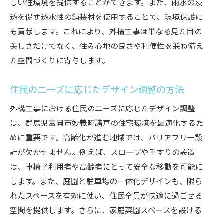
しい住環境を提供することができます。また、雨水の浸
スムーズな移動を可能にする導線の最適化
透を促す透水性の舗装材を使用することで、環境保護に
快適な生活空間を実現するための素材選び
も貢献します。これにより、外構工事は単なる見た目の
住民ライフスタイルに合わせた外構工事の工夫
美しさだけでなく、住み心地の良さや利便性を兼ね備え
多様なライフスタイルに応じたカスタマイ
た空間づくりに寄与します。
ズ
アウトドア生活を楽しむためのエリア設計
住民のニーズに応じたデザイン調整の方法
家族構成に応じた安全性考慮
外構工事における住民のニーズに応じたデザイン調整
エンターテイメントスペースの可能性
は、群馬県富岡市妙義町諸戸の住宅環境を最適化するた
プライベートスペースと公共スペースの調和
めに重要です。高齢化が進む地域では、バリアフリー設
住民の声を反映したパーソナライズ
計が欠かせません。例えば、スロープや手すりの設置
は、車椅子利用者や高齢者にとって安全な移動を可能に
地域コミュニティ活性化に寄与する外構工事
します。また、庭園と駐車場の一体化デザインも、限ら
住民の交流を促進する共有スペースの創出
れたスペースを有効に使い、住民全員が快適に過ごせる
地域イベントを支える外構インフラ
空間を提供します。さらに、家庭菜園スペースを設ける