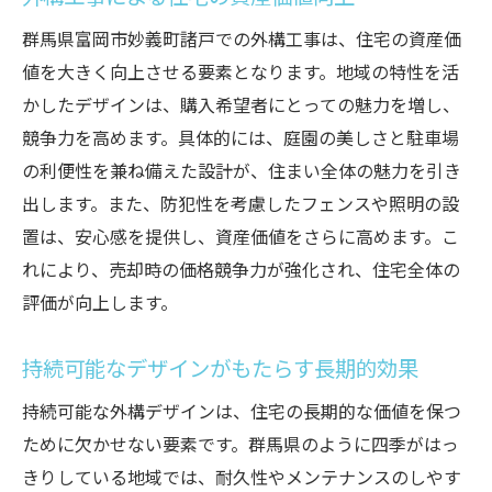
地域の特色を表現するデザインの意義
群馬県富岡市妙義町諸戸での外構工事は、住宅の資産価
外構工事がもたらす経済的効果
値を大きく向上させる要素となります。地域の特性を活
観光資源としての外構デザイン
かしたデザインは、購入希望者にとっての魅力を増し、
地域ブランディングに貢献する外構工事
競争力を高めます。具体的には、庭園の美しさと駐車場
の利便性を兼ね備えた設計が、住まい全体の魅力を引き
地元企業と協力したプロジェクトの成功例
出します。また、防犯性を考慮したフェンスや照明の設
未来を見据えた持続可能な開発の方向性
置は、安心感を提供し、資産価値をさらに高めます。こ
れにより、売却時の価格競争力が強化され、住宅全体の
評価が向上します。
持続可能なデザインがもたらす長期的効果
持続可能な外構デザインは、住宅の長期的な価値を保つ
ために欠かせない要素です。群馬県のように四季がはっ
きりしている地域では、耐久性やメンテナンスのしやす