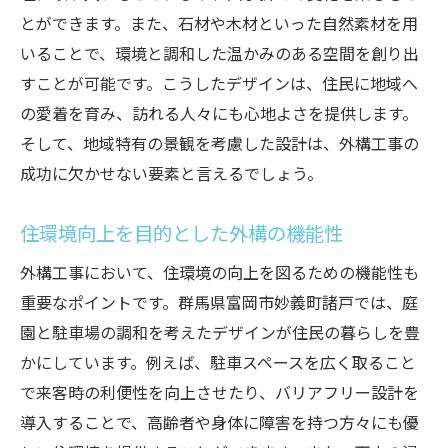
展開
とができます。また、石材や木材といった自然素材を用
庭園と駐車場の調和が生み出す住空間の美しさ
いることで、環境と調和した温かみのある空間を創り出
すことが可能です。こうしたデザインは、住民に地域へ
駐車スペースと庭の一体化による効率化
の愛着を育み、訪れる人々にも心地よさを提供します。
緑を取り入れた駐車場デザインの利点
そして、地域特有の景観を考慮した設計は、外構工事の
庭園の美しさを引き立てる配置と植栽
成功に欠かせない要素と言えるでしょう。
季節感を楽しめる庭と駐車場の連携
視覚的バランスを考慮したレイアウト
住環境向上を目的とした外構の機能性
外部からの視線を遮るプライバシー対策
外構工事において、住環境の向上を図るための機能性も
バリアフリー設計がもたらす生活の質向上
重要なポイントです。群馬県富岡市妙義町諸戸では、庭
高齢者に優しい段差のない設計
園と駐車場の調和を考えたデザインが住民の暮らしを豊
障害のある住民をサポートする外構工事
かにしています。例えば、駐車スペースを広く取ること
安全性を確保するための照明設計
で来客時の利便性を向上させたり、バリアフリー設計を
導入することで、高齢者や身体に障害を持つ方々にも優
幅広い世代の利用を考慮したデザイン