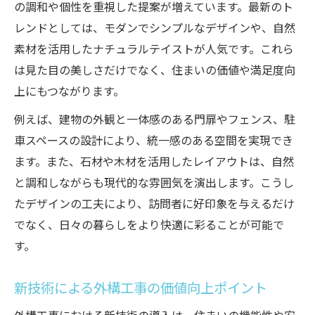
の調和や個性を重視した提案が増えています。最新のト
エコ素材が主役の外構工事最前線
レンドとしては、モダンでシンプルなデザインや、自然
外構工事で注目されるエコ素材の種類
素材を活用したナチュラルテイストが人気です。これら
は見た目の美しさだけでなく、住まいの価値や満足度向
環境配慮型外構工事の素材選びのコツ
上にもつながります。
外構工事における透水性舗装の魅力解説
リサイクル素材を活かした外構工事例
例えば、建物の外観と一体感のある門扉やフェンス、駐
車スペースの設計により、統一感のある空間を実現でき
エコ素材の外構工事で得られる実用効果
ます。また、石材や木材を活用したレイアウトは、自然
機能性とデザインが両立する外構工事術
と調和しながらも現代的な雰囲気を演出します。こうし
外構工事で実現する機能美とデザイン性
たデザインの工夫により、訪問者に好印象を与えるだけ
バランス重視の外構工事設計ポイント
でなく、日々の暮らしをより快適に彩ることが可能で
外構工事で叶える和モダンスタイルの魅力
す。
機能性を高める外構工事の最新アイデア
外構工事のデザイン選びで失敗しない方法
新技術による外構工事の価値向上ポイント