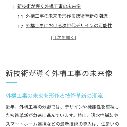
新技術が導く外構工事の未来像
外構工事の未来を形作る技術革新の潮流
外構工事における次世代デザインの可能性
新技術による外構工事の価値向上ポイント
外構工事の機能性進化と快適空間の展望
環境配慮型外構工事が切り開く新たな暮ら
し
新技術が導く外構工事の未来像
外構工事を変える最新技術の進化
外構工事に革新をもたらす最新技術とは
進化する外構工事の施工方法とその特徴
外構工事の未来を形作る技術革新の潮流
外構工事×スマート技術で暮らしを快適に
近年、外構工事の分野では、デザインや機能性を重視し
外構工事に求められる新素材と活用事例
た技術革新が急速に進んでいます。特に、透水性舗装や
外構工事の品質向上に寄与する技術進歩
スマートホーム連携などの最新技術の導入は、住まいの