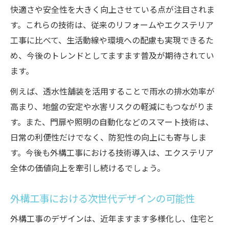
快適空間実現へ外構工事の新潮流
快適さや安全性を大きく向上させている点が注目されま
快適な住まいを叶える外構工事の工夫
す。これらの技術は、従来のリフォームやエクステリア
工事に比べて、生活動線や環境への配慮も実現できるた
外構工事で実現するアウトドアリビングの
め、今後のトレンドとしてますます普及が期待されてい
魅力
ます。
外構工事における空間設計とトレンド要素
外構工事で取り入れたい快適化アイデア集
例えば、透水性舗装を活用することで雨水の排水効率が
高まり、地盤の安定や水害リスクの軽減にもつながりま
外構工事の新潮流と住まいの調和ポイント
す。また、門扉や照明の自動化などのスマート技術は、
スマート外構工事で叶う暮らし向上術
日常の利便性だけでなく、防犯性の向上にも寄与しま
スマート技術搭載の外構工事最新動向
す。今後も外構工事における技術導入は、エクステリア
外構工事で実現するIoT活用のメリット
全体の価値向上を牽引し続けるでしょう。
スマート外構工事がもたらす生活変化
外構工事における自動化設備の活用方法
外構工事における次世代デザインの可能性
防犯性と快適さを高める外構工事テクニッ
外構工事のデザインは、近年ますます多様化し、住宅と
ク